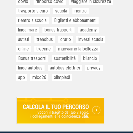
covid
rimborso covid
viaggiare in sicurezza
trasporto sicuro
scuola
rientro
rientro a scuola
Biglietti e abbonamenti
linea mare
bonus trasporti
academy
autisti
trenobus
orario
investi scuola
online
trecime
muoviamo la bellezza
Bonus trasporti
sostenibilità
bilancio
linee autobus
autobus elettrici
privacy
app
mico26
olimpiadi