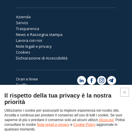
Azienda
Servizi
Trasparenza
News e Rassegna stampa
Lavora con noi
Note legali e privacy
Cookies
Dichiarazione di Accessibilità
Orari e linee
Tariffe
Avvisi
Il rispetto della tua privacy è la nostra
Assistenza
priorità
Utilizziamo i cookie per assicurarti la migliore esperienza nel nostro sito.
Accetta e continua per prestare il consenso all’uso di tutti i cookie. Se vuoi
saperne di più o prestare il consenso solo ad alcuni utilizzi
clicca qui
. Potrai
consultare le nostre
Note legali e privacy
e
Cookie Policy
aggiornate in
Top
qualsiasi momento.