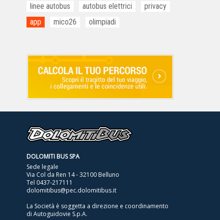
linee autobus
autobus elettrici
privacy
app
mico26
olimpiadi
DOLOMITI BUS SPA
Sede legale
Via Col da Ren 14 - 32100 Belluno
Tel
0437-217111
dolomitibus@pec.dolomitibus.it
La Società è soggetta a direzione e coordinamento
di Autoguidovie S.p.A.