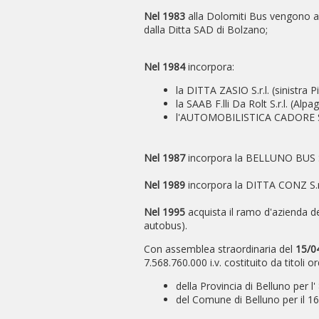
Nel
1983
alla Dolomiti Bus vengono af
dalla Ditta SAD di Bolzano;
Nel
1984
incorpora:
la DITTA ZASIO S.r.l. (sinistra P
la SAAB F.lli Da Rolt S.r.l. (Alpag
l'AUTOMOBILISTICA CADORE S.
Nel
1987
incorpora la BELLUNO BUS S.p
Nel
1989
incorpora la DITTA CONZ S.r.
Nel
1995
acquista il ramo d'azienda d
autobus).
Con assemblea straordinaria del
15/0
7.568.760.000 i.v. costituito da titoli or
della Provincia di Belluno per l
del Comune di Belluno per il 1