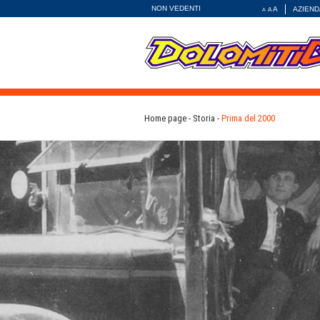
NON VEDENTI
A
AZIEND
A
A
Home page
Storia
Prima del 2000