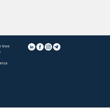
e linee
e
tenza