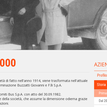
000
AZIE
Profilo
età di fatto nell'anno 1914, viene trasformata nell'attuale
Storia
ominazione Buzzatti Giovanni e F.lli S.p.A.
Prima
miti Bus S.p.A. con atto del 30.09.1982.
ne della società, che assume la dimensione odierna grazie
Dal 2
azioni.