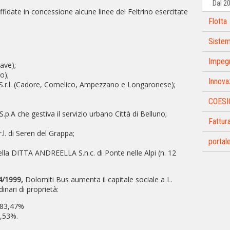
Dal 2
fidate in concessione alcune linee del Feltrino esercitate
Flotta
Sistem
Impegn
iave);
o);
Innova
r.l. (Cadore, Comelico, Ampezzano e Longaronese);
COESIO
.A che gestiva il servizio urbano Città di Belluno;
Fattur
l. di Seren del Grappa;
portale
ella DITTA ANDREELLA S.n.c. di Ponte nelle Alpi (n. 12
4/1999,
Dolomiti Bus aumenta il capitale sociale a L.
dinari di proprietà:
' 83,47%
6,53%.