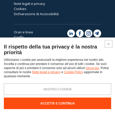
Note legali e privacy
Cookies
Dichiarazione di Accessibilità
Orari e linee
Tariffe
Avvisi
Il rispetto della tua privacy è la nostra
Assistenza
priorità
Utilizziamo i cookie per assicurarti la migliore esperienza nel nostro sito.
Accetta e continua per prestare il consenso all’uso di tutti i cookie. Se vuoi
saperne di più o prestare il consenso solo ad alcuni utilizzi
clicca qui
. Potrai
consultare le nostre
Note legali e privacy
e
Cookie Policy
aggiornate in
Top
qualsiasi momento.
© Copyright 2026 - Dolomiti Bus spa
GESTISCI I COOKIE
Dolomiti Bus SpA Via Col da Ren, 14 32100 Belluno - Tel. 0437-217111
PEC:
dolomitibus@pec.dolomitibus.it
Codice Destinatario: KUPCRMI
Capitale Sociale € 8.935.962,50 i.v. - Registro Imprese Belluno, Partita
IVA e Codice Fiscale 00057190258 - R.E.A. Belluno n.2298 - La Società è
ACCETTA E CONTINUA
soggetta a direzione e coordinamento di Autoguidovie S.p.A.