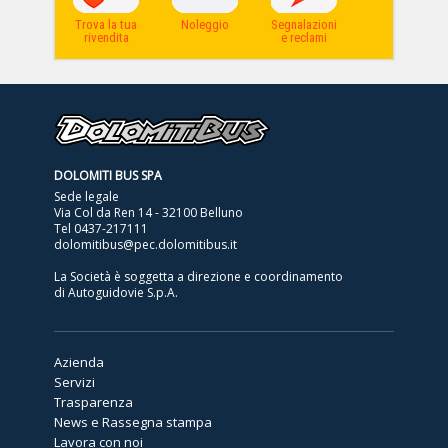
Trova la tua
Noleggio
Segnalazioni
rivendita
e reclami
DOLOMITI BUS SPA
Sede legale
Via Col da Ren 14 - 32100 Belluno
Tel
0437-217111
dolomitibus@pec.dolomitibus.it
La Società è soggetta a direzione e coordinamento
di Autoguidovie S.p.A.
Azienda
Servizi
Trasparenza
News e Rassegna stampa
Lavora con noi