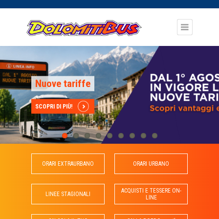
DOLOMITIBUS
Nuove tariffe
SCOPRI DI PIÙ!
ORARI
EXTRAURBANO
ORARI
URBANO
ACQUISTI E TESSERE
ON-
LINEE
STAGIONALI
LINE