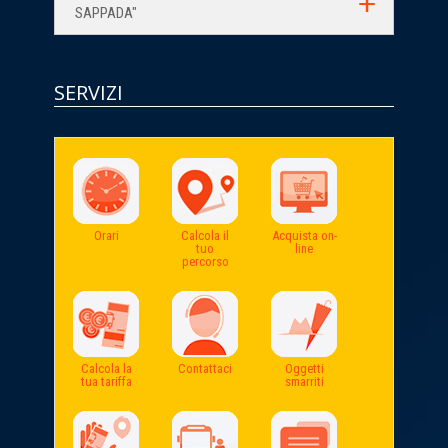
SAPPADA"
SERVIZI
Orari
Calcola il
Acquista on-
tuo
line
percorso
Calcola la
Contattaci
Oggetti
tua tariffa
smarriti