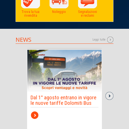
Trova la tua
Noleggio
Segnalazioni
rivendita
e reclami
NEWS
Leggi tutte
Dal 1° agosto entrano in vigore
Linee es
le nuove tariffe Dolomiti Bus
valli bel
Scopri di 