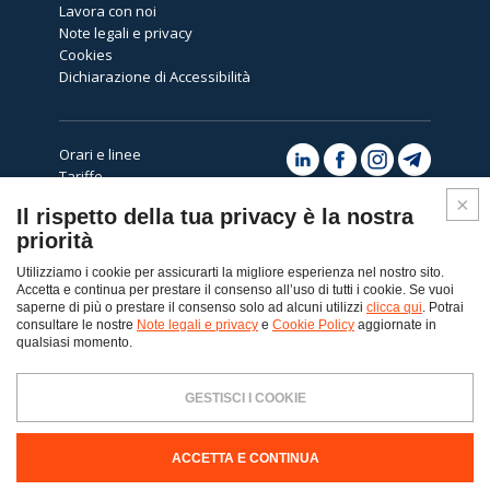
Lavora con noi
Note legali e privacy
Cookies
Dichiarazione di Accessibilità
Orari e linee
Tariffe
Avvisi
Il rispetto della tua privacy è la nostra
Assistenza
priorità
Utilizziamo i cookie per assicurarti la migliore esperienza nel nostro sito.
Accetta e continua per prestare il consenso all’uso di tutti i cookie. Se vuoi
saperne di più o prestare il consenso solo ad alcuni utilizzi
clicca qui
. Potrai
consultare le nostre
Note legali e privacy
e
Cookie Policy
aggiornate in
Top
qualsiasi momento.
© Copyright 2026 - Dolomiti Bus spa
GESTISCI I COOKIE
Dolomiti Bus SpA Via Col da Ren, 14 32100 Belluno - Tel. 0437-217111
PEC:
dolomitibus@pec.dolomitibus.it
Codice Destinatario: KUPCRMI
Capitale Sociale € 8.935.962,50 i.v. - Registro Imprese Belluno, Partita
IVA e Codice Fiscale 00057190258 - R.E.A. Belluno n.2298 - La Società è
ACCETTA E CONTINUA
soggetta a direzione e coordinamento di Autoguidovie S.p.A.