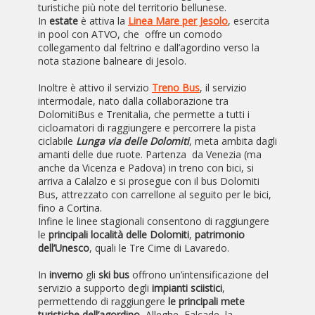
turistiche più note del territorio bellunese.
In
estate
è attiva la
Linea Mare per Jesolo
, esercita
in pool con ATVO, che offre un comodo
collegamento dal feltrino e dall’agordino verso la
nota stazione balneare di Jesolo.
Inoltre è attivo il servizio
Treno Bus
, il servizio
intermodale, nato dalla collaborazione tra
DolomitiBus e Trenitalia, che permette a tutti i
cicloamatori di raggiungere e percorrere la pista
ciclabile
Lunga via delle Dolomiti
, meta ambita dagli
amanti delle due ruote. Partenza da Venezia (ma
anche da Vicenza e Padova) in treno con bici, si
arriva a Calalzo e si prosegue con il bus Dolomiti
Bus, attrezzato con carrellone al seguito per le bici,
fino a Cortina.
Infine le linee stagionali consentono di raggiungere
le
principali località delle Dolomiti
,
patrimonio
dell’Unesco
, quali le Tre Cime di Lavaredo.
In
inverno
gli
ski bus
offrono un’intensificazione del
servizio a supporto degli
impianti sciistici
,
permettendo di raggiungere
le principali mete
turistiche dell’agordino
, Alleghe, Falcade, la