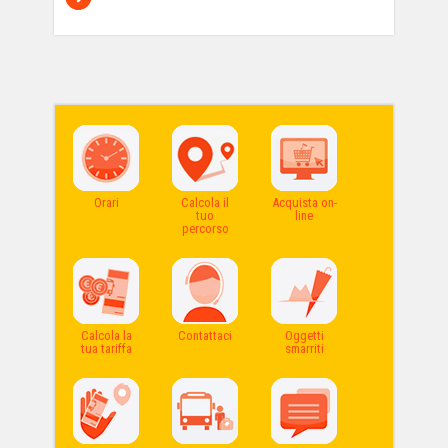
Orari
Calcola il
Acquista on-
tuo
line
percorso
Calcola la
Contattaci
Oggetti
tua tariffa
smarriti