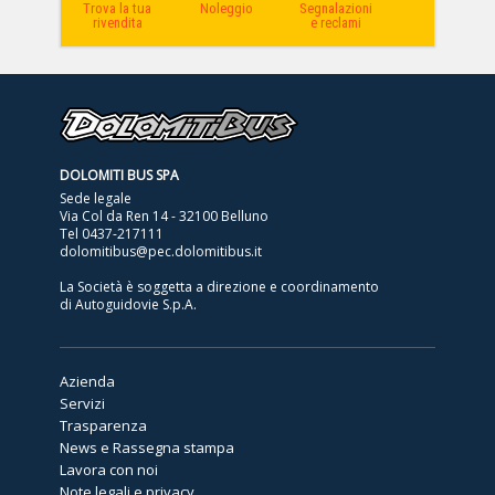
Trova la tua
Noleggio
Segnalazioni
rivendita
e reclami
DOLOMITI BUS SPA
Sede legale
Via Col da Ren 14 - 32100 Belluno
Tel
0437-217111
dolomitibus@pec.dolomitibus.it
La Società è soggetta a direzione e coordinamento
di Autoguidovie S.p.A.
Azienda
Servizi
Trasparenza
News e Rassegna stampa
Lavora con noi
Note legali e privacy