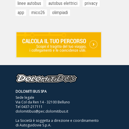
linee autobus
autobus elettrici
privacy
app
mico26
olimpiadi
DOLOMITI BUS SPA
Sede legale
Via Col da Ren 14 - 32100 Belluno
Tel
0437-217111
dolomitibus@pec.dolomitibus.it
La Società è soggetta a direzione e coordinamento
di Autoguidovie S.p.A.