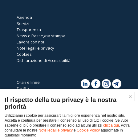
Azienda
Servizi
Trasparenza
News e Rassegna stampa
Lavora con noi
Note legali e privacy
Cookies
Dichiarazione di Accessibilità
Orari e linee
Tariffe
Avvisi
Il rispetto della tua privacy è la nostra
Assistenza
priorità
Utilizziamo i cookie per assicurarti la migliore esperienza nel nostro sito.
Accetta e continua per prestare il consenso all’uso di tutti i cookie. Se vuoi
saperne di più o prestare il consenso solo ad alcuni utilizzi
clicca qui
. Potrai
consultare le nostre
Note legali e privacy
e
Cookie Policy
aggiornate in
Top
qualsiasi momento.