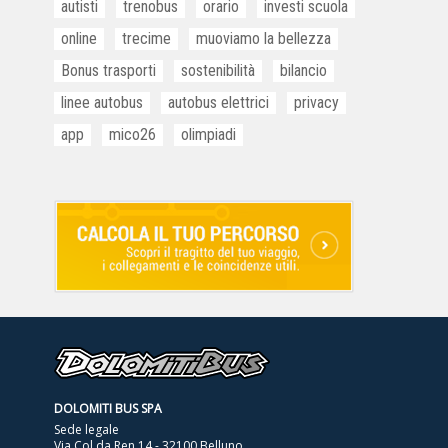
autisti
trenobus
orario
investi scuola
online
trecime
muoviamo la bellezza
Bonus trasporti
sostenibilità
bilancio
linee autobus
autobus elettrici
privacy
app
mico26
olimpiadi
DOLOMITI BUS SPA
Sede legale
Via Col da Ren 14 - 32100 Belluno