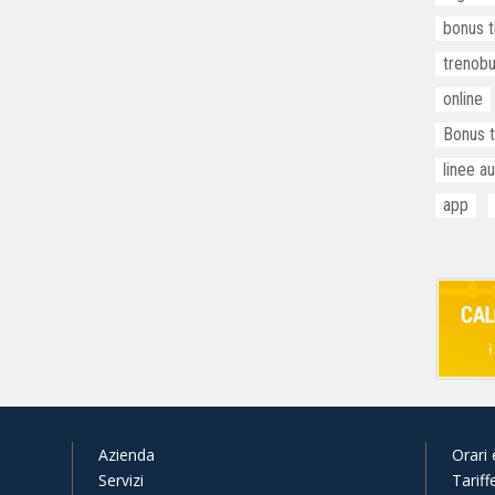
bonus t
trenob
online
Bonus t
linee a
app
Azienda
Orari 
Servizi
Tariff