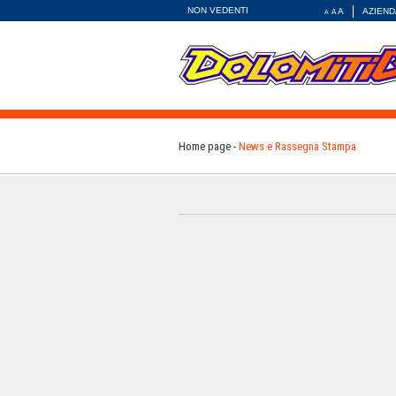
NON VEDENTI
A
AZIEND
A
A
Home page
News e Rassegna Stampa