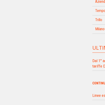
Azien
Tempo 
Trillo
Milano
ULTI
Dal 1° a
tariffe 
CONTIN
Linee es