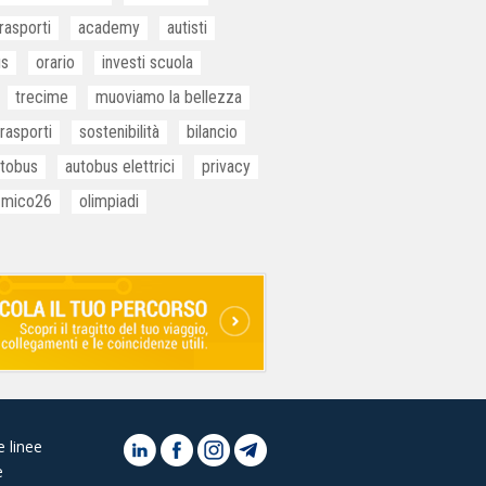
rasporti
academy
autisti
us
orario
investi scuola
trecime
muoviamo la bellezza
rasporti
sostenibilità
bilancio
utobus
autobus elettrici
privacy
mico26
olimpiadi
e linee
e