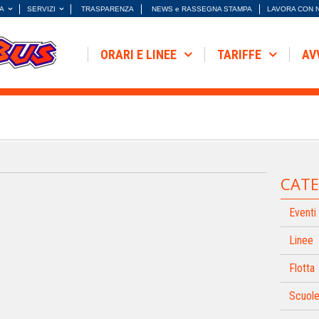
A
SERVIZI
TRASPARENZA
NEWS e RASSEGNA STAMPA
LAVORA CON 
ORARI E LINEE
TARIFFE
AV
CATE
Eventi
Linee
Flotta
Scuol