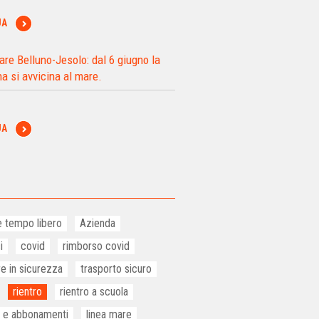
UA
re Belluno-Jesolo: dal 6 giugno la
a si avvicina al mare.
UA
e tempo libero
Azienda
i
covid
rimborso covid
re in sicurezza
trasporto sicuro
rientro
rientro a scuola
ti e abbonamenti
linea mare