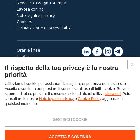
News e Rassegna stampa
Lavora con noi
Note legali e privacy
Cookies
Dichiarazione di Accessibilità
Orari e linee
Tariffe
Avvisi
Il rispetto della tua privacy è la nostra
Assistenza
priorità
Utilizziamo i cookie per assicurarti la migliore esperienza nel nostro sito.
Accetta e continua per prestare il consenso all’uso di tutti i cookie. Se vuoi
saperne di più o prestare il consenso solo ad alcuni utilizzi
clicca qui
. Potrai
consultare le nostre
Note legali e privacy
e
Cookie Policy
aggiornate in
Top
qualsiasi momento.
© Copyright 2026 - Dolomiti Bus spa
GESTISCI I COOKIE
Dolomiti Bus SpA Via Col da Ren, 14 32100 Belluno - Tel. 0437-217111
PEC:
dolomitibus@pec.dolomitibus.it
Codice Destinatario: KUPCRMI
Capitale Sociale € 8.935.962,50 i.v. - Registro Imprese Belluno, Partita
IVA e Codice Fiscale 00057190258 - R.E.A. Belluno n.2298 - La Società è
ACCETTA E CONTINUA