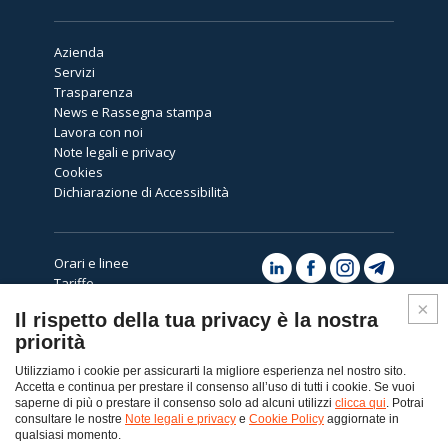
Azienda
Servizi
Trasparenza
News e Rassegna stampa
Lavora con noi
Note legali e privacy
Cookies
Dichiarazione di Accessibilità
Orari e linee
Tariffe
Avvisi
Il rispetto della tua privacy è la nostra
Assistenza
priorità
Utilizziamo i cookie per assicurarti la migliore esperienza nel nostro sito.
Accetta e continua per prestare il consenso all’uso di tutti i cookie. Se vuoi
saperne di più o prestare il consenso solo ad alcuni utilizzi
clicca qui
. Potrai
consultare le nostre
Note legali e privacy
e
Cookie Policy
aggiornate in
Top
qualsiasi momento.