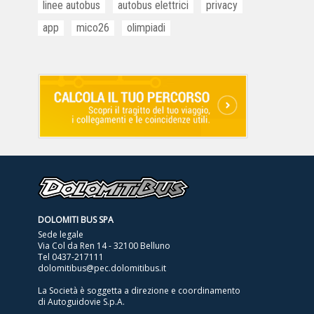
linee autobus
autobus elettrici
privacy
app
mico26
olimpiadi
DOLOMITI BUS SPA
Sede legale
Via Col da Ren 14 - 32100 Belluno
Tel
0437-217111
dolomitibus@pec.dolomitibus.it
La Società è soggetta a direzione e coordinamento
di Autoguidovie S.p.A.