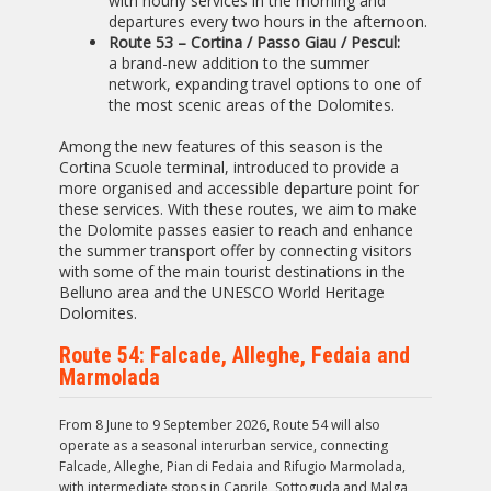
with hourly services in the morning and
departures every two hours in the afternoon.
Route 53 – Cortina / Passo Giau / Pescul:
a brand-new addition to the summer
network, expanding travel options to one of
the most scenic areas of the Dolomites.
Among the new features of this season is the
Cortina Scuole terminal, introduced to provide a
more organised and accessible departure point for
these services. With these routes, we aim to make
the Dolomite passes easier to reach and enhance
the summer transport offer by connecting visitors
with some of the main tourist destinations in the
Belluno area and the UNESCO World Heritage
Dolomites.
Route 54: Falcade, Alleghe, Fedaia and
Marmolada
From 8 June to 9 September 2026, Route 54 will also
operate as a seasonal interurban service, connecting
Falcade, Alleghe, Pian di Fedaia and Rifugio Marmolada,
with intermediate stops in Caprile, Sottoguda and Malga