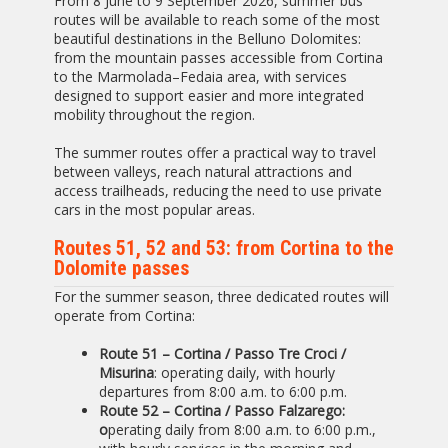
From 8 June to 9 September 2026, summer bus
routes will be available to reach some of the most
beautiful destinations in the Belluno Dolomites:
from the mountain passes accessible from Cortina
to the Marmolada–Fedaia area, with services
designed to support easier and more integrated
mobility throughout the region.
The summer routes offer a practical way to travel
between valleys, reach natural attractions and
access trailheads, reducing the need to use private
cars in the most popular areas.
Routes 51, 52 and 53: from Cortina to the
Dolomite passes
For the summer season, three dedicated routes will
operate from Cortina:
Route 51 – Cortina / Passo Tre Croci /
Misurina
: operating daily, with hourly
departures from 8:00 a.m. to 6:00 p.m.
Route 52 – Cortina / Passo Falzarego:
o
perating daily from 8:00 a.m. to 6:00 p.m.,